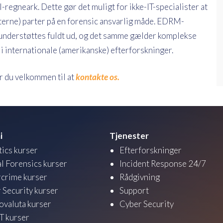
gneark. Dette gør det muligt for ikke-IT-specialister at
sterne) parter på en forensic ansvarlig måde. EDRM-
understøttes fuldt ud, og det samme gælder komplekse
i internationale (amerikanske) efterforskninger.
er du velkommen til at
kontakte os.
i
Tjenester
tics kurser
Efterforskninger
al Forensics kurser
Incident Response 24/7
crime kurser
Rådgivning
 Security kurser
Support
ovaluta kurser
Cyber Security
 kurser