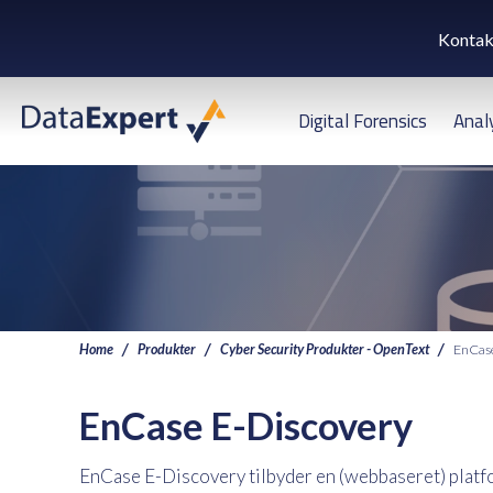
Kontak
Digital Forensics
Anal
Home
Produkter
Cyber Security Produkter - OpenText
EnCase
EnCase E-Discovery
EnCase E-Discovery tilbyder en (webbaseret) platfo