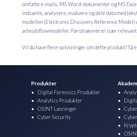
omfatte e-mails, MS Word-dokumenter og MS Excel-re
indsamle, analysere, evaluere og dele data med (ek
modellen (Electronic Discovery Reference Model) 
arbejdsflowmodeller. Førstnævnte er især relevant 
Vil du have flere oplysninger om dette produkt? Så 
Produkter
Akadem
Digital Forensics Produkter
Analy
Analytics Produkter
Digit
OSINT Løsninger
Cyber
Cyber Security
Cyber
Krypt
OSINT