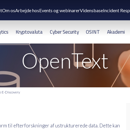
t
Om os
Arbejde hos
Events og webinarer
Vidensbase
Incident Res
ytics
Kryptovaluta
Cyber Security
OSINT
Akademi
OpenText
 E-Discovery
rm til efterforskninger af ustrukturerede data. Dette kan