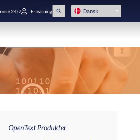
Dansk
ponse 24/7
E-learning
OpenText Produkter