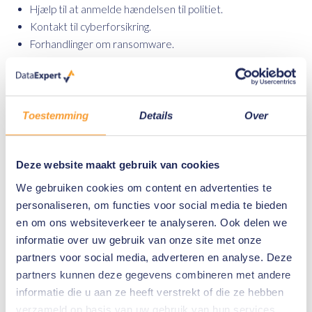
Hjælp til at anmelde hændelsen til politiet.
Kontakt til cyberforsikring.
Forhandlinger om ransomware.
Support til betalinger i kryptovaluta.
Overvågning af Deep/Dark Web.
Osv.
Toestemming
Details
Over
Hver investigation afsluttes med en grundig
faktuel investigation rapport i henhold til POB
nummer 1773.
Deze website maakt gebruik van cookies
We gebruiken cookies om content en advertenties te
Kontakt os
personaliseren, om functies voor social media te bieden
en om ons websiteverkeer te analyseren. Ook delen we
I nødstilfælde skal du ringe til
+31 (0) 800
informatie over uw gebruik van onze site met onze
-1660
. Har du andre spørgsmål om vores
partners voor social media, adverteren en analyse. Deze
Incident Response-tjeneste? Så kontakt os
partners kunnen deze gegevens combineren met andere
informatie die u aan ze heeft verstrekt of die ze hebben
venligst via nedenstående formular.
verzameld op basis van uw gebruik van hun services.