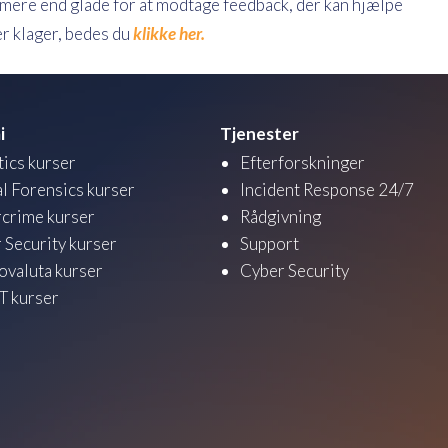
r mere end glade for at modtage feedback, der kan hjælpe
er klager, bedes du
klikke her.
i
Tjenester
tics kurser
Efterforskninger
al Forensics kurser
Incident Response 24/7
crime kurser
Rådgivning
 Security kurser
Support
ovaluta kurser
Cyber Security
 kurser