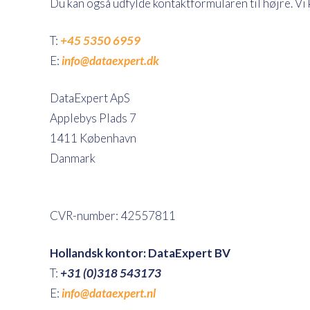
Du kan også udfylde kontaktformularen til højre. Vi 
T:
+45 5350 6959
E:
info@dataexpert.dk
DataExpert ApS
Applebys Plads 7
1411 København
Danmark
CVR-number: 42557811
Hollandsk kontor: DataExpert BV
T:
+31 (0)318 543173
E:
info@dataexpert.nl