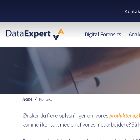
Kontak
Digital Forensics
Anal
Home
Kontakt
Ønsker du flere oplysninger om vores
produkter og 
komme i kontakt med en af vores medarbejdere? Så kont