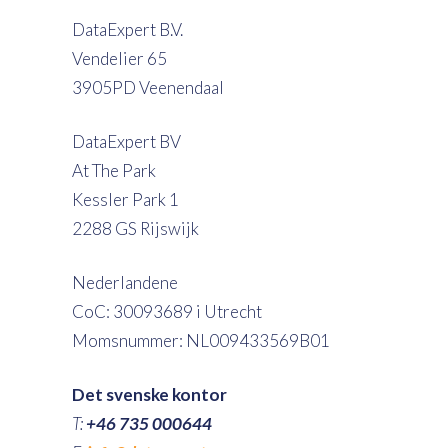
DataExpert B.V.
Vendelier 65
3905PD Veenendaal
DataExpert BV
At The Park
Kessler Park 1
2288 GS Rijswijk
Nederlandene
CoC: 30093689 i Utrecht
Momsnummer: NL009433569B01
Det svenske kontor
T:
+46 735 000644