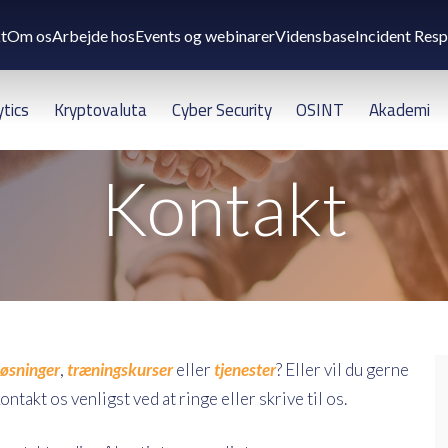
t
Om os
Arbejde hos
Events og webinarer
Vidensbase
Incident Res
ytics
Kryptovaluta
Cyber Security
OSINT
Akademi
Kontakt
løsninger
,
træningskurser
eller
tjenester
? Eller vil du gerne
akt os venligst ved at ringe eller skrive til os.