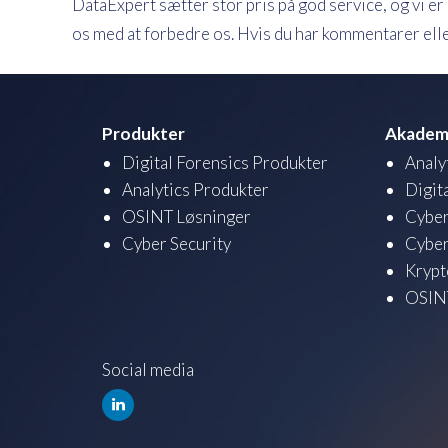
DataExpert sætter stor pris på god service, og vi e
os med at forbedre os. Hvis du har kommentarer ell
Produkter
Akadem
Digital Forensics Produkter
Analy
Analytics Produkter
Digit
OSINT Løsninger
Cyber
Cyber Security
Cyber
Krypt
OSINT
Social media