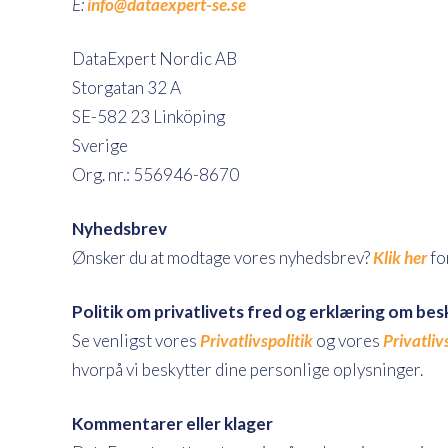
E:
info@dataexpert-se.se
DataExpert Nordic AB
Storgatan 32 A
SE-582 23 Linköping
Sverige
Org. nr.: 556946-8670
Nyhedsbrev
Ønsker du at modtage vores nyhedsbrev?
Klik her
fo
Politik om privatlivets fred og erklæring om bes
Se venligst vores
Privatlivspolitik
og vores
Privatliv
hvorpå vi beskytter dine personlige oplysninger.
Kommentarer eller klager