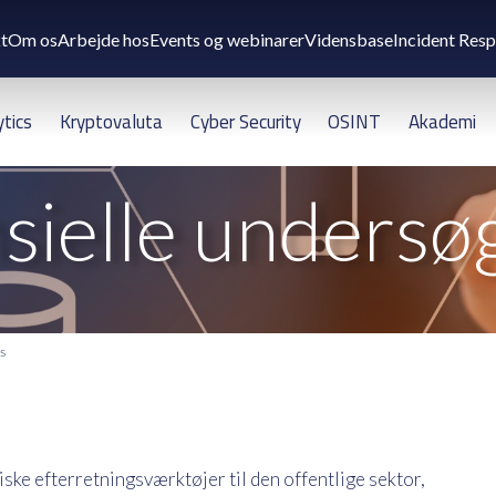
t
Om os
Arbejde hos
Events og webinarer
Vidensbase
Incident Res
ytics
Kryptovaluta
Cyber Security
OSINT
Akademi
sielle undersø
s
ke efterretningsværktøjer til den offentlige sektor,