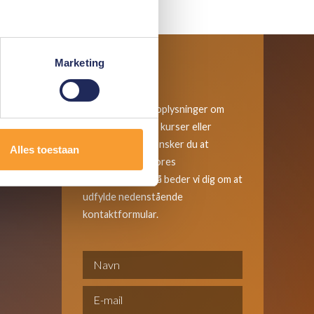
Marketing
Kontakte os
Ønsker du flere oplysninger om
vores produkter, kurser eller
tjenester? Eller ønsker du at
Alles toestaan
kontakte en af vores
medarbejdere? Så beder vi dig om at
udfylde nedenstående
kontaktformular.