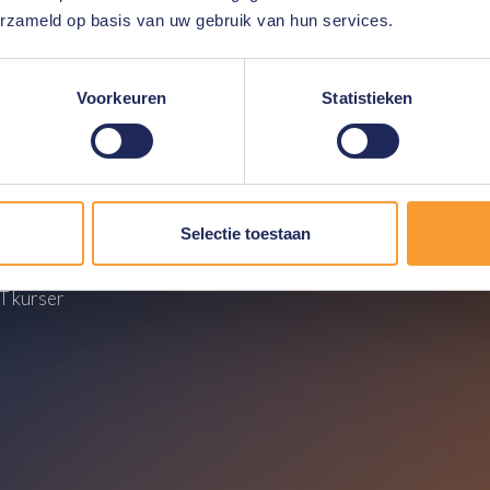
s produkter?
Kontakt
os.
erzameld op basis van uw gebruik van hun services.
Voorkeuren
Statistieken
i
Tjenester
tics kurser
Efterforskninger
al Forensics kurser
Incident Response 24/7
crime kurser
Rådgivning
Selectie toestaan
 Security kurser
Support
ovaluta kurser
Cyber Security
 kurser