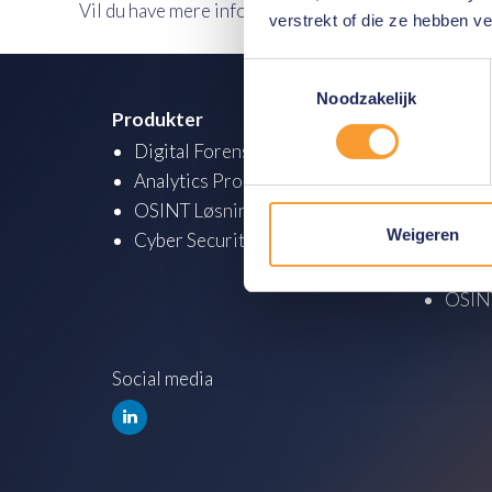
Vil du have mere information om TRM Labs og dere
verstrekt of die ze hebben v
Toestemmingsselectie
Noodzakelijk
Produkter
Akadem
Digital Forensics Produkter
Analy
Analytics Produkter
Digit
OSINT Løsninger
Cyber
Weigeren
Cyber Security
Cyber
Krypt
OSINT
Social media