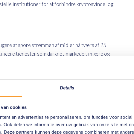
elle institutioner for at forhindre kryptosvindel og
gere at spore strømmen af ​​midler på tværs af 25
ntificere tjenester som darknet-markeder, mixere og
 muligt for efterforskere uden omfattende
 fremskynde kryptoundersøgelser på frontlinjen.
Details
åndhævende efterforskere med kryptovalutabørser og
 van cookies
 i kølvandet på kritiske hændelser såsom kryptohack
ent en advertenties te personaliseren, om functies voor social
. Ook delen we informatie over uw gebruik van onze site met on
e. Deze partners kunnen deze gegevens combineren met andere i