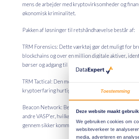
mens de arbejder med kryptovirksomheder og finansi
økonomisk kriminalitet.
Pakken af ​​løsninger til retshåndhævelse består af:
TRM Forensics: Dette værktøj gør det muligt for bru
blockchains og over en million digitale aktiver, ide
børser og adgang til unikke adresser.
TRM Tactical: Den mobilvenlige webapp, der gør det
kryptoerfaring hurtigt at triage blockchain-data og
Toestemming
Beacon Network: Beacon Network forbinder retsh
Deze website maakt gebruik
andre VASP'er, hvilket muliggør hurtigt samarbejde
We gebruiken cookies om cont
gennem sikker kommunikation.
websiteverkeer te analyseren
media, adverteren en analys