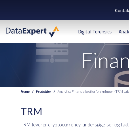
Kontak
Digital Forensics
Anal
Finan
Home
Produkter
Analytics Finansielle efterforskninger - TRM Lab
TRM
TRM leverer cryptocurrency-undersøgelser og taktis