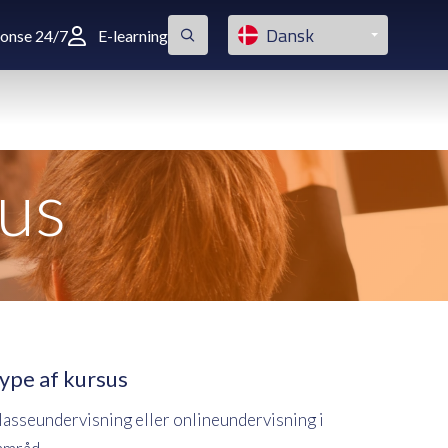
Dansk
ponse 24/7
E-learning
us
ype af kursus
lasseundervisning eller onlineundervisning i