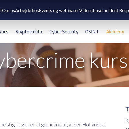
t
Om os
Arbejde hos
Events og webinarer
Vidensbase
Incident Res
ytics
Kryptovaluta
Cyber Security
OSINT
Akademi
ybercrime kurs
l
T
K
ne stigning er en af grundene til, at den Hollandske