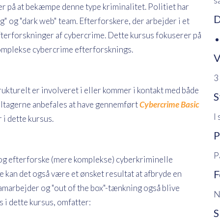
s
r på at bekæmpe denne type kriminalitet. Politiet har
D
g" og "dark web" team. Efterforskere, der arbejder i et
terforskninger af cybercrime. Dette kursus fokuserer på
 komplekse cybercrime efterforsknings.
V
3
rukturelt er involveret i eller kommer i kontakt med både
S
eltagerne anbefales at have gennemført
Cybercrime Basic
I
 i dette kursus.
P
P
tå og efterforske (mere komplekse) cyberkriminelle
F
e kan det også være et ønsket resultat at afbryde en
samarbejder og "out of the box"-tænkning også blive
N
 i dette kursus, omfatter:
S