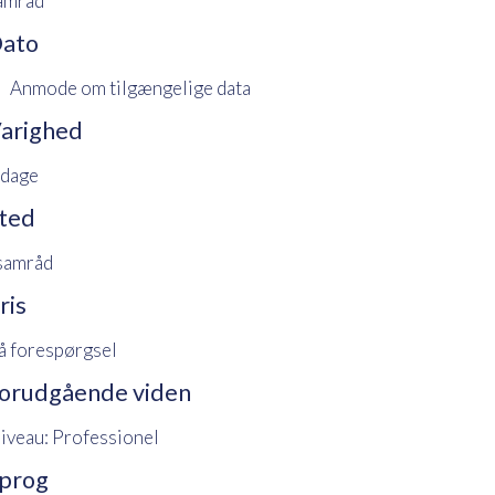
amråd
ato
Anmode om tilgængelige data
arighed
 dage
ted
 samråd
ris
å forespørgsel
orudgående viden
iveau: Professionel
prog