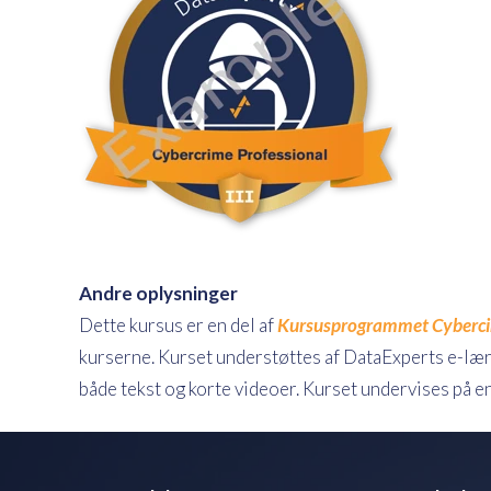
Andre oplysninger
Dette kursus er en del af
Kursusprogrammet Cyberci
kurserne. Kurset understøttes af DataExperts e-læ
både tekst og korte videoer. Kurset undervises på en