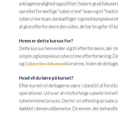
anklagemyndighed og politiet i højere grad fokusere
oprettet forskellige "cybercrime" team og et "hackin
cybercrime team, beskæftiger sig med komplekse ef
at give efterforskere den viden, de har brug for til
Hvem er dette kursus for?
Dette kursus henvender sig til efterforskere, der st
simple og komplekse cybercrime efterforskning. D
og
Cybercrime Advanced
kurserne, inden de deltager
Hvad vil du lære på kurset?
Efter kurset vil deltagerne være i stand til at fors
operationer. Ud over at retsforfølge cyberkriminell
cyberkriminel proces. Derfor vil offentlig-private 
dækket i denne uddannelse. De emner, der behandles