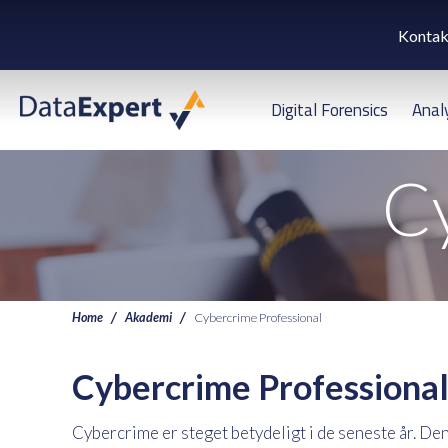
Kontak
Digital Forensics
Anal
C
Home
Akademi
Cybercrime Professional
Cybercrime Professiona
Cybercrime er steget betydeligt i de seneste år. Den