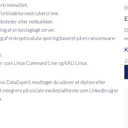
rkriminalitet.
E
 forbindelse med cybercrime.
E
bsteder eller netbutikker.
ng af en beslaglagt server.
D
 af en kryptovaluta-sporing baseret på en ransomware-
m
K
.
2
jer som Linux Command Line og KALI Linux.
os DataExpert, modtager du udover et diplom eller
t at integrere på sociale medieplatforme som LinkedIn og er
.