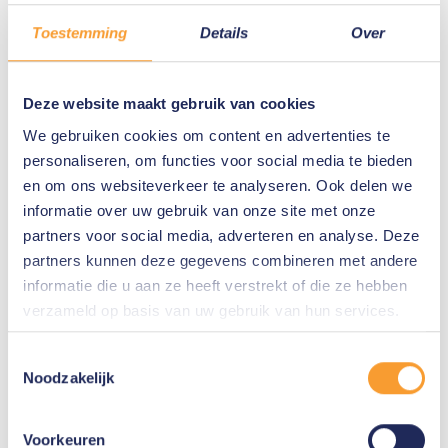
Yderligere oplysninger
Toestemming
Details
Over
Dette kursus er en del af
OSINT-kursusforløb
som også omfatter
Basic
og
Advanced
kurser.
Deze website maakt gebruik van cookies
Kurset understøttes af DataExperts e-
We gebruiken cookies om content en advertenties te
læringsplatform, hvor deltagerne kan lære
personaliseren, om functies voor social media te bieden
teorien gennem både tekst og korte videoer.
en om ons websiteverkeer te analyseren. Ook delen we
informatie over uw gebruik van onze site met onze
Kurset undervises på engelsk og kan tilbydes
partners voor social media, adverteren en analyse. Deze
både online og som frontalundervisning.
partners kunnen deze gegevens combineren met andere
informatie die u aan ze heeft verstrekt of die ze hebben
Type af kursus
verzameld op basis van uw gebruik van hun services.
Undervisning i klasseværelse
Toestemmingsselectie
Noodzakelijk
Dato
Anmode om tilgængelige data
Voorkeuren