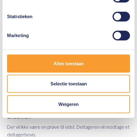
Varighed
3 dage
Statistieken
Sted
I samråd
Marketing
Pris
På forespørgsel
Alles toestaan
Forudgående viden
Avanceret - deltageren har fortrinsvis fulgt OSINT Basic- og
Selectie toestaan
Advanced-kurset.
Sprog
Weigeren
Engelsk
Eksamen
Der vil ikke være en prøve til sidst. Deltageren vil modtage et
deltagerbevis.