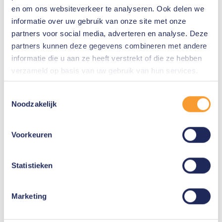
Eksamen
en om ons websiteverkeer te analyseren. Ook delen we
informatie over uw gebruik van onze site met onze
Ved kursets afslutning afholdes der en afsluttende prøve.
partners voor social media, adverteren en analyse. Deze
Efter at have bestået prøven modtager deltageren et bevis
partners kunnen deze gegevens combineren met andere
for deltagelse.
informatie die u aan ze heeft verstrekt of die ze hebben
Kursets varighed
verzameld op basis van uw gebruik van hun services.
24 timer
Toestemmingsselectie
Anmod om brochure
Noodzakelijk
Voorkeuren
Generelle oplysninger om dette kursus
Statistieken
Når vi har modtaget din registrering,
sender vi dig en bekræftelse inden for
Marketing
2 hverdage.