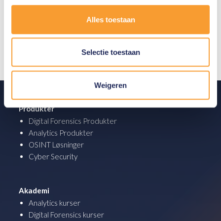
Klik her for at få oplysninger og vores
Alles toestaan
vilkår og betingelser for dette kursus.
Selectie toestaan
Weigeren
Produkter
Digital Forensics Produkter
Analytics Produkter
OSINT Løsninger
Cyber Security
Akademi
Analytics kurser
Digital Forensics kurser