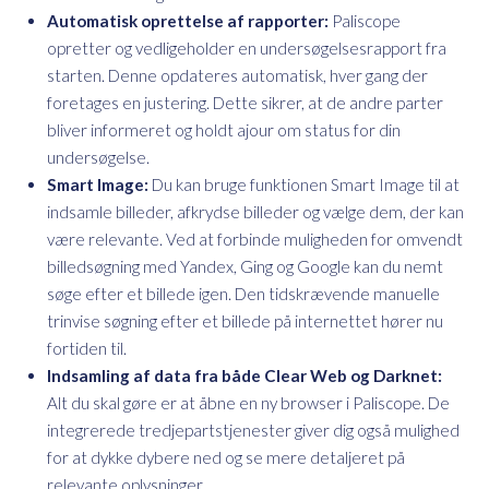
Automatisk oprettelse af rapporter:
Paliscope
opretter og vedligeholder en undersøgelsesrapport fra
starten. Denne opdateres automatisk, hver gang der
foretages en justering. Dette sikrer, at de andre parter
bliver informeret og holdt ajour om status for din
undersøgelse.
Smart Image:
Du kan bruge funktionen Smart Image til at
indsamle billeder, afkrydse billeder og vælge dem, der kan
være relevante. Ved at forbinde muligheden for omvendt
billedsøgning med Yandex, Ging og Google kan du nemt
søge efter et billede igen. Den tidskrævende manuelle
trinvise søgning efter et billede på internettet hører nu
fortiden til.
Indsamling af data fra både Clear Web og Darknet:
Alt du skal gøre er at åbne en ny browser i Paliscope. De
integrerede tredjepartstjenester giver dig også mulighed
for at dykke dybere ned og se mere detaljeret på
relevante oplysninger.