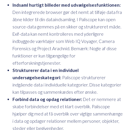
Indsaml hurtigt billeder med udvælgelsesfunktionen:
Den integrerede browser gør det nemt at tilføje data fra
åbne kilder til din dataindsamling. I Paliscope kan open
source-data gemmes på en sikker og struktureret måde.
Exif-data kan nemt kontrolleres med yderligere
indbyggede værktøjer som Web IQ Voyager, Camera
Forensics og Project Arachnid. Bemærk: Nogle af disse
funktioner er kun tilgængelige for
efterforskningstjenester.
Strukturerer data i en individuel
undersøgelseskategori:
Paliscope strukturerer
indgående data i individuelle kategorier. Disse kategorier
kan tilpasses og sammenkædes efter ønske.
Forbind data og opdag relationer:
Det er nemmere at
skabe forbindelser med et klart overblik. Paliscope
hjælper dig med at få overblik over vigtige sammenhænge
i data og opdager relationer mellem personer, objekter,
steder eller begivenheder.