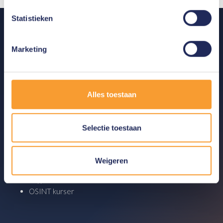
Statistieken
Produkter
Digital Forensics Produkter
Marketing
Analytics Produkter
OSINT Løsninger
Cyber Security
Alles toestaan
Akademi
Selectie toestaan
Analytics kurser
Digital Forensics kurser
Cybercrime kurser
Weigeren
Cyber Security kurser
Kryptovaluta kurser
OSINT kurser