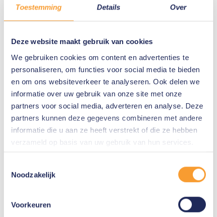
(eksternt) med det samme. De løsninger, der
Toestemming
Details
Over
anvendes til dette formål, kommer fra
leverandører med mange års erfaring og
Deze website maakt gebruik van cookies
dokumenteret succes, herunder
OpenText
We gebruiken cookies om content en advertenties te
Encase
.
personaliseren, om functies voor social media te bieden
en om ons websiteverkeer te analyseren. Ook delen we
informatie over uw gebruik van onze site met onze
Venligst
kontakt
os for at få mere at vide om,
partners voor social media, adverteren en analyse. Deze
hvad vi kan gøre for dig.
partners kunnen deze gegevens combineren met andere
informatie die u aan ze heeft verstrekt of die ze hebben
verzameld op basis van uw gebruik van hun services.
Leverandører
Toestemmingsselectie
Noodzakelijk
OpenText
Voorkeuren