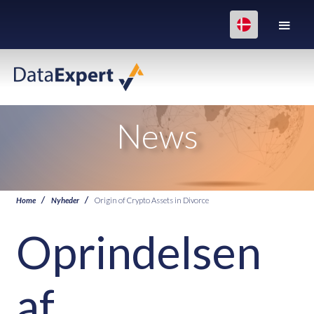
News
Home
Nyheder
Origin of Crypto Assets in Divorce
Oprindelsen
af ​​