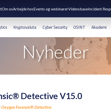
t
Om os
Arbejde hos
Events og webinarer
Vidensbase
Incident Res
ytics
Kryptovaluta
Cyber Security
OSINT
Akademi
Nyheder
nsic® Detective V15.0
f
Oxygen Forensic
®
Detective.