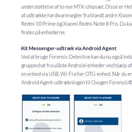
understøttelse af to nye MTK-chipsæt. Disse er He
at udtrække hardwarenøgler fra blandt andre Xiao
Redmi 10 Prime og Xiaomi Redmi Note 8 Pro. Du kan de
findes på enhederne.
Kit Messenger-udtræk via Android Agent
Ved at bruge Forensic Detective kan du nu også ind
gruppechat fra ulåste Android-enheder ved hjælp af
en enhed via USB, Wi-Fi eller OTG-enhed. Når du er
Android Agent-udtrækningen til Oxygen Forensic® 