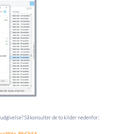
udgivelse? Så konsulter de to kilder nedenfor:
h?v=W6o_8fyCk5A