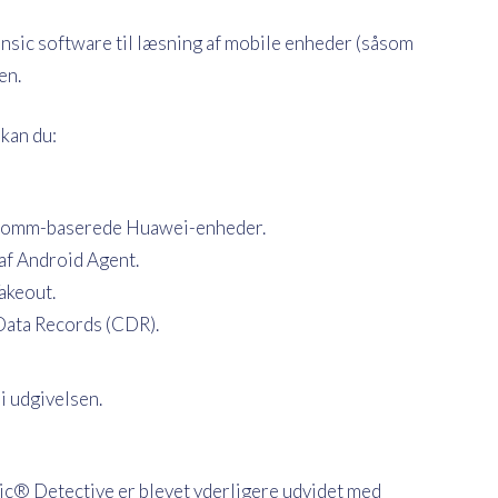
nsic software til læsning af mobile enheder (såsom
en.
kan du:
lcomm-baserede Huawei-enheder.
af Android Agent.
akeout.
 Data Records (CDR).
i udgivelsen.
c® Detective er blevet yderligere udvidet med