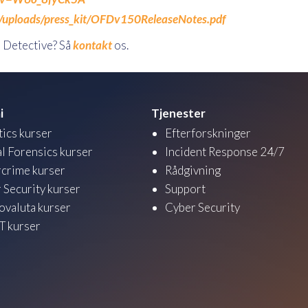
/uploads/press_kit/OFDv150ReleaseNotes.pdf
 Detective? Så
kontakt
os.
i
Tjenester
tics kurser
Efterforskninger
al Forensics kurser
Incident Response 24/7
crime kurser
Rådgivning
 Security kurser
Support
ovaluta kurser
Cyber Security
 kurser