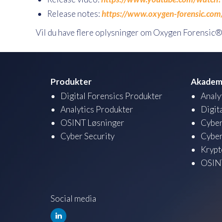
Release notes:
https://www.oxygen-forensic.com
Vil du have flere oplysninger om Oxygen Forensic®
Produkter
Akadem
Digital Forensics Produkter
Analy
Analytics Produkter
Digit
OSINT Løsninger
Cyber
Cyber Security
Cyber
Krypt
OSINT
Social media