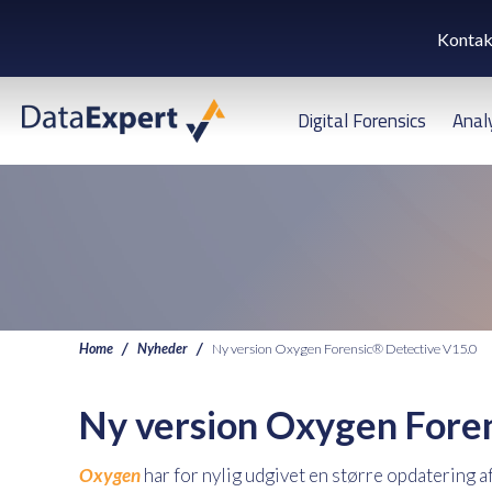
Kontak
Digital Forensics
Anal
Home
Nyheder
Ny version Oxygen Forensic® Detective V15.0
Ny version Oxygen Fore
Oxygen
har for nylig udgivet en større opdatering a