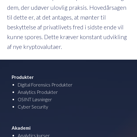
dem, der udøver ulovlig praksis. Hovedårsagen
til dette er, at det antages, at mønter til
beskyttelse af privatlivets fred i sidste ende vil
kunne spores. Dette kræver konstant udvikling
af nye kryptovalutaer.
Produkter
Digital Forensics Produkter
Analytics Produkter
OSINT Løsninger
Cyber Security
Akademi
Analytics kurser