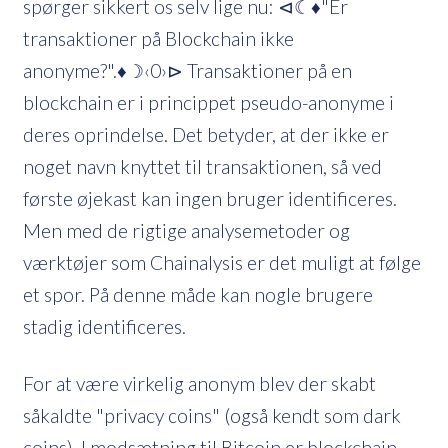
spørger sikkert os selv lige nu: ⊲☾♦"Er
transaktioner på Blockchain ikke
anonyme?".♦☽‹0›⊳ Transaktioner på en
blockchain er i princippet pseudo-anonyme i
deres oprindelse. Det betyder, at der ikke er
noget navn knyttet til transaktionen, så ved
første øjekast kan ingen bruger identificeres.
Men med de rigtige analysemetoder og
værktøjer som Chainalysis er det muligt at følge
et spor. På denne måde kan nogle brugere
stadig identificeres.
For at være virkelig anonym blev der skabt
såkaldte "privacy coins" (også kendt som dark
coins). I modsætning til Bitcoin er blockchain-